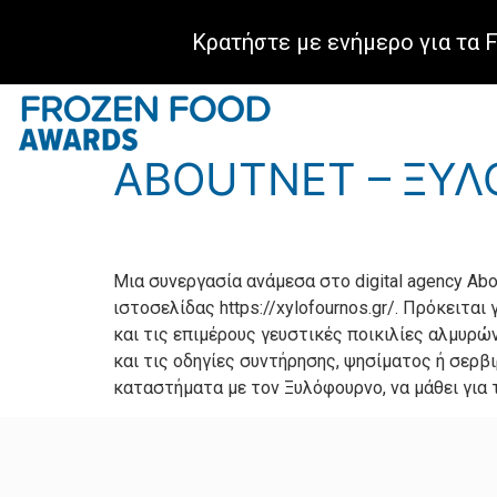
Κρατήστε με ενήμερο για τα 
Tag:
Υπηρεσίες Π
ABOUTNET – ΞΥ
Μια συνεργασία ανάμεσα στο digital agency Ab
ιστοσελίδας https://xylofournos.gr/. Πρόκειτ
και τις επιμέρους γευστικές ποικιλίες αλμυρώ
και τις οδηγίες συντήρησης, ψησίματος ή σερβ
καταστήματα με τον Ξυλόφουρνο, να μάθει για 