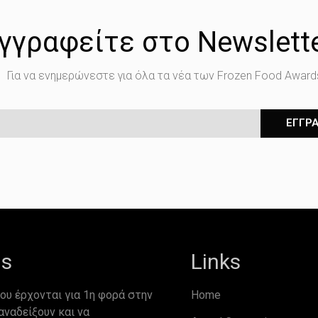
γγραφείτε στο Newslett
Για να ενημερώνεστε για όλα τα νέα των Frozen Food Award
ΕΓΓΡ
ds
Links
ου έρχονται για 1η φορά στην
Home
αναδείξουν και να