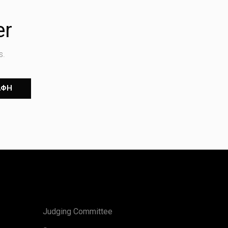
er
s.
ΑΦΗ
Judging Committee